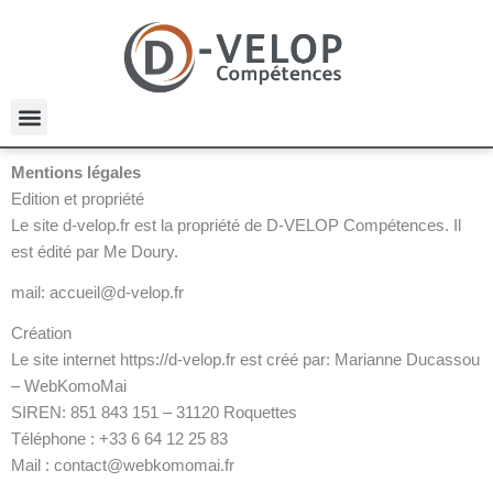
Aller
au
contenu
L’organisme de formation immersif
Mentions légales
Edition et propriété
Le site d-velop.fr est la propriété de D-VELOP Compétences. Il
est édité par Me Doury.
mail: accueil@d-velop.fr
Création
Le site internet https://d-velop.fr est créé par: Marianne Ducassou
– WebKomoMai
SIREN: 851 843 151 – 31120 Roquettes
Téléphone : +33 6 64 12 25 83
Mail : contact@webkomomai.fr